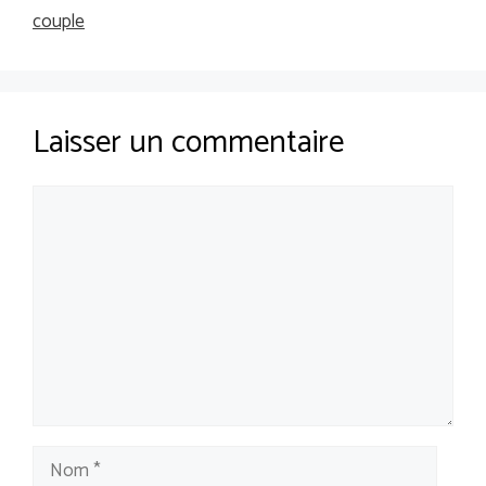
couple
Laisser un commentaire
Commentaire
Nom