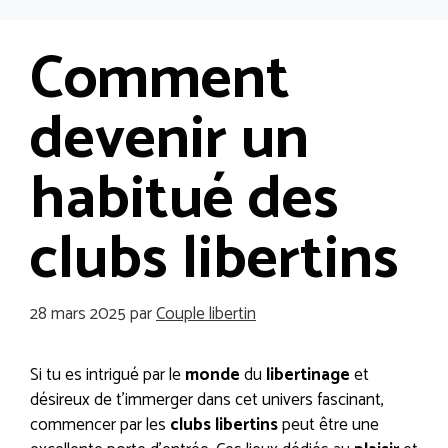
Aller
Me
au
Comment
contenu
devenir un
habitué des
clubs libertins
28 mars 2025
par
Couple libertin
Si tu es intrigué par le
monde
du
libertinage
et
désireux de t’immerger dans cet univers fascinant,
commencer par les
clubs libertins
peut être une