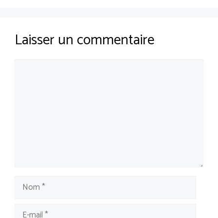
Laisser un commentaire
Commentaire
Nom
E-